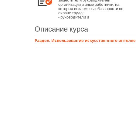
заместители руководителей
организаций и иные работники, на
которых возложены обязанности по
охране труда;
- руководители и
специалисты служб охраны труда;
- члены комитетов (комиссий) по
Описание курса
охране труда,
уполномоченные (доверенные)
лица по охране труда
Раздел. Использование искусственного интелле
профессиональных союзов и иных
уполномоченных работниками
представительных органов.