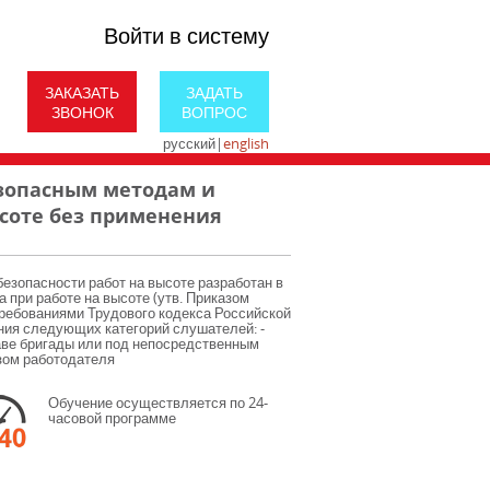
Войти в систему
ЗАКАЗАТЬ
ЗАДАТЬ
ЗВОНОК
ВОПРОС
русский
|
english
езопасным методам и
соте без применения
безопасности работ на высоте разработан в
 при работе на высоте (утв. Приказом
 требованиями Трудового кодекса Российской
ния следующих категорий слушателей: -
таве бригады или под непосредственным
зом работодателя
Обучение осуществляется по 24-
часовой программе