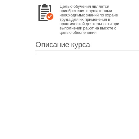
Целью обучения является
приобретения слушателями
необходимых знаний по охране
труда для их применения в
практической деятельности при
выполнении работ на высоте с
целью обеспечения
профилактических мер по
сокращению производственного
Описание курса
травматизма и профессиональной
заболеваемости.
В результате прохождения
обучения слушатели приобретают
знания об основных требованиях
безопасности при выполнении работ
на высоте и требованиях к
производственным помещениям и
площадкам, о средствах
обеспечения безопасности при
выполнении работ на высоте и
специальных требованиях при
выполнении отдельных видов
работ, а также об основах техники
эвакуации и спасения и оказания
первой помощи пострадавшим.